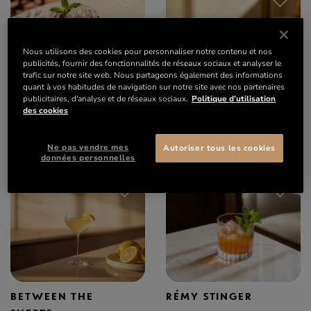
Nous utilisons des cookies pour personnaliser notre contenu et nos
publicités, fournir des fonctionnalités de réseaux sociaux et analyser le
trafic sur notre site web. Nous partageons également des informations
quant à vos habitudes de navigation sur notre site avec nos partenaires
publicitaires, d'analyse et de réseaux sociaux.
Politique d’utilisation
MINT JULEP
GOLD FASHIONED
des cookies
Cocktail favoris
Cocktail favoris
Frais
Amer, Frais
Ne pas vendre mes
Autoriser tous les cookies
données personnelles
BETWEEN THE
RÉMY STINGER