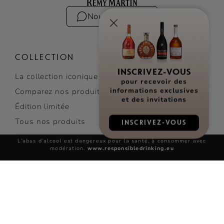
Nous contacter
COLLECTION
La collection iconique
INSCRIVEZ-VOUS
pour recevoir des
Comparez nos produits
informations exclusives
Édition limitée
et des invitations
Tous nos produits
INSCRIVEZ-VOUS
L’abus d’alcool est dangereux pour la santé, à consommer avec
COCKTAILS
modération.
www.responsibledrinking.eu
Découvrir les cocktails
Top Cocktails
Cocktails faciles
Tous nos cocktails