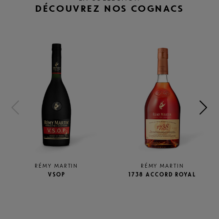
DÉCOUVREZ NOS COGNACS
ARTIN
RÉMY MARTIN
RÉMY MAR
OP
1738 ACCORD ROYAL
TERCE