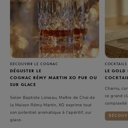
DÉCOUVRIR LE COGNAC
COCKTAILS
DÉGUSTER LE
LE GOLD 
COGNAC RÉMY MARTIN XO PUR OU
COCKTAI
SUR GLACE
Charnu, co
ce grand cl
Selon Baptiste Loiseau, Maître de Chai de
complexité
la Maison Rémy Martin, XO exprime tout
touche d’él
son potentiel aromatique à l’apéritif, sur
DÉCOUV
d’une feuill
glace.