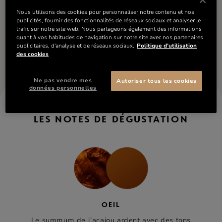
Nous utilisons des cookies pour personnaliser notre contenu et nos
INGRÉDIENTS
publicités, fournir des fonctionnalités de réseaux sociaux et analyser le
trafic sur notre site web. Nous partageons également des informations
quant à vos habitudes de navigation sur notre site avec nos partenaires
publicitaires, d'analyse et de réseaux sociaux.
Politique d’utilisation
Informations nutritionnelles
Comparer
des cookies
Ne pas vendre mes
Autoriser tous les cookies
données personnelles
RÉMY MARTIN XO
LES NOTES DE DÉGUSTATION
OEIL
Le summum de l’acajou ardent avec des tons