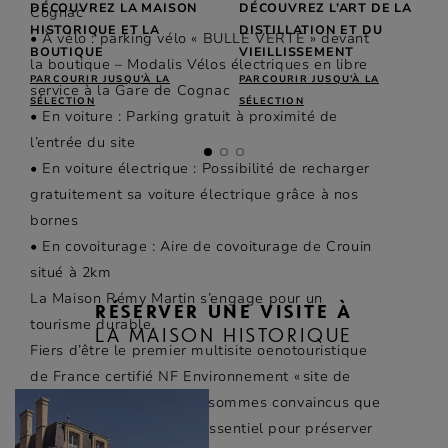
DÉCOUVREZ LA MAISON
DÉCOUVREZ L’ART DE LA
Cognac
HISTORIQUE ET LA
DISTILLATION ET DU
• À vélo : parking vélo « BULLE VERTE » devant
BOUTIQUE
VIEILLISSEMENT
la boutique – Modalis Vélos électriques en libre
PARCOURIR JUSQU’À LA
PARCOURIR JUSQU’À LA
service à la Gare de Cognac
SÉLECTION
SÉLECTION
• En voiture : Parking gratuit à proximité de
l’entrée du site
• En voiture électrique : Possibilité de recharger
gratuitement sa voiture électrique grâce à nos
bornes
• En covoiturage : Aire de covoiturage de Crouin
situé à 2km
La Maison Rémy Martin s’engage pour un
RÉSERVER UNE VISITE À
tourisme durable.
LA MAISON HISTORIQUE
Fiers d’être le premier multisite oenotouristique
de France certifié NF Environnement « site de
visite » par AFNOR, nous sommes convaincus que
le tourisme durable est essentiel pour préserver