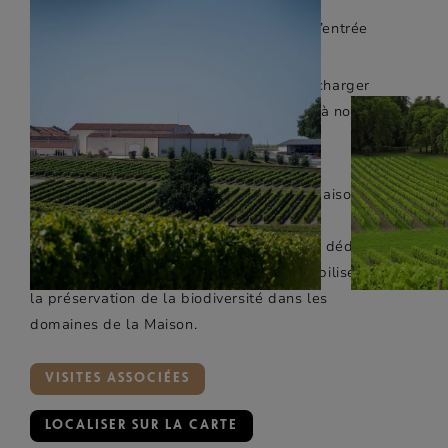
• En voiture : Parking gratuit en face de l’entrée
du site
• En voiture électrique : Possibilité de recharger
gratuitement sa voiture électrique grâce à nos
bornes
Dans ses domaines à Juillac-le-Coq, la Maison
Rémy Martin accueille «
La Bulle Verte –
Exploration Tranquille
», une éco station dédiée
aux mobilités douces et permet de sensibiliser à
la préservation de la biodiversité dans les
domaines de la Maison.
VISITES ASSOCIÉES
LOCALISER SUR LA CARTE