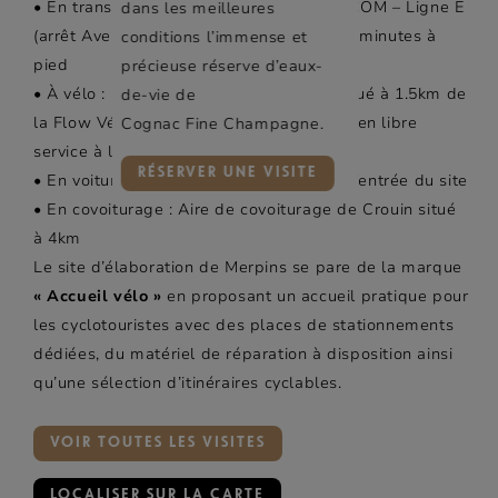
• En transport en commun : Bus TRANSCOM – Ligne E
dans les meilleures
(arrêt Avenue de Gimeux), arrêt situé à 2 minutes à
conditions l’immense et
pied
précieuse réserve d’eaux-
• À vélo : parking « Accueil vélo », site situé à 1.5km de
de-vie de
la Flow Vélo – Modalis Vélos électriques en libre
Cognac Fine Champagne.
service à la Gare de Cognac
RÉSERVER UNE VISITE
• En voiture : Parking gratuit en face de l’entrée du site
• En covoiturage : Aire de covoiturage de Crouin situé
à 4km
Le site d’élaboration de Merpins se pare de la marque
« Accueil vélo »
en proposant un accueil pratique pour
les cyclotouristes avec des places de stationnements
dédiées, du matériel de réparation à disposition ainsi
qu’une sélection d’itinéraires cyclables.
VOIR TOUTES LES VISITES
LOCALISER SUR LA CARTE