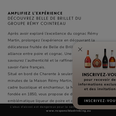
AMPLIFIEZ L’EXPÉRIENCE
DÉCOUVREZ BELLE DE BRILLET DU
GROUPE RÉMY COINTREAU
Après avoir exploré l’excellence du cognac Rémy
Martin, prolongez l’expérience en découvrant la
délicatesse fruitée de Belle de Brillet, parfaite
alliance entre poire et cognac. Une invitation à
savourez l’authenticité et le raffinement du
savoir-faire français.
Situé en bord de Charente à seulement 25
INSCRIVEZ-VO
pour recevoir d
minutes de la Maison Rémy Martin, dans un
informations exclus
cadre bucolique et enchanteur, la Maison Brillet
et des invitation
fondée en 1850, vous propose de découvrir son
emblématique liqueur de poire et cognac au
INSCRIVEZ-VOU
goût unique, la Belle de Brillet, à travers 3
L’abus d’alcool est dangereux pour la santé, à consommer avec modé
www.responsibledrinking.eu
parcours de visites à partir de 10€ par personne.