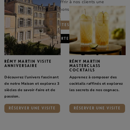
notre environnement et offrir à nos clients une
expérience unique et responsable.
VOIR TOUTES LES VISITES
LOCALISER SUR LA CARTE
RÉMY MARTIN VISITE
RÉMY MARTIN
ANNIVERSAIRE
MASTERCLASS
COCKTAILS
Découvrez l’univers fascinant
Apprenez à composer des
de notre Maison et explorez 3
cocktails raffinés et explorez
siècles de savoir-faire et de
les secrets de nos cognacs.
passion.
RÉSERVER UNE VISITE
RÉSERVER UNE VISITE