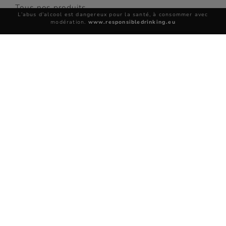
Tous nos produits
L’abus d’alcool est dangereux pour la santé, à consommer avec
modération.
www.responsibledrinking.eu
COCKTAILS
Découvrir les cocktails
Top Cocktails
1738 ACCORD ROYAL
ACHETER
Cocktails faciles
Tous nos cocktails
INSCRIVEZ-VOUS
pour recevoir des
informations exclusives
LES VISITES RÉMY MARTIN
et des invitations
Réserver une visite
INSCRIVEZ-VOUS
Découvrez nos sites
FAQ
Contact
DÉCOUVRIR LE COGNAC
Qu’est-ce que le cognac ?