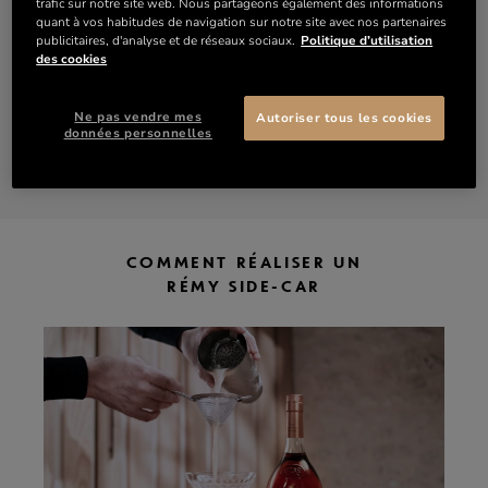
trafic sur notre site web. Nous partageons également des informations
30 ml de cognac
Rémy Martin 1738 Accord Royal
quant à vos habitudes de navigation sur notre site avec nos partenaires
20 ml de Cointreau
publicitaires, d'analyse et de réseaux sociaux.
Politique d’utilisation
des cookies
10 ml de jus de citron
Ne pas vendre mes
Autoriser tous les cookies
DÉCOUVRIR 1738 ACCORD ROYAL
données personnelles
ACHETER 1738 ACCORD ROYAL
COMMENT RÉALISER UN
RÉMY SIDE-CAR