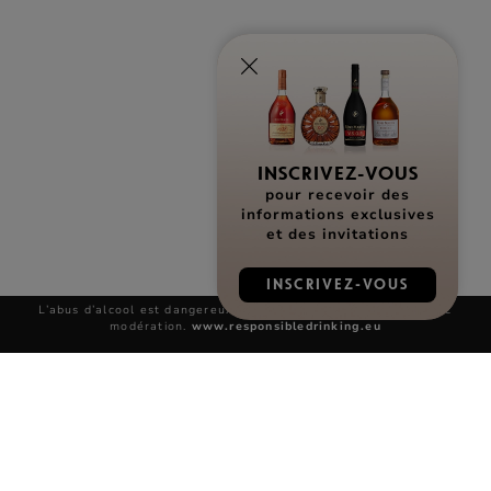
INSCRIVEZ-VOUS
pour recevoir des
informations exclusives
et des invitations
INSCRIVEZ-VOUS
L’abus d’alcool est dangereux pour la santé, à consommer avec
modération.
www.responsibledrinking.eu