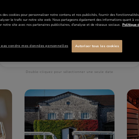
du lundi au samedi, pour une visite, une dégustation ou
pour découvrir notre collection.
s des cookies pour personnaliser notre contenu et nos publicités, fournir des fonctionnalité
nalyser le trafic sur notre site web. Nous partageons également des informations quant à vo
VISITE PAR THÈME
VISITE PAR DATE
r notre site avec nos partenaires publicitaires, d'analyse et de réseaux sociaux.
Politique d
 pas vendre mes données personnelles
Autoriser tous les cookies
Double-cliquez pour sélectionner une seule date