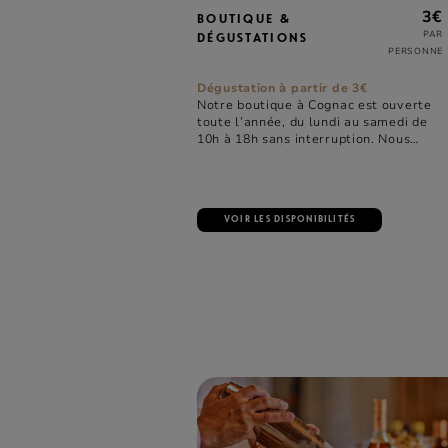
3€
BOUTIQUE &
PAR
DÉGUSTATIONS
PERSONNE
Dégustation à partir de 3€
Notre boutique à Cognac est ouverte
toute l’année, du lundi au samedi de
10h à 18h sans interruption. Nous
vous invitons à y découvrir notre
collection de cognacs ou à déguster
nos produits, sans réservation.
VOIR LES DISPONIBILITÉS