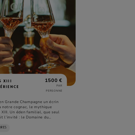
1500 €
S XIII
PAR
PÉRIENCE
PERSONNE
t en Grande Champagne un écrin
à notre cognac, le mythique
XIII. Un éden familial, que seul
it l’invité : le Domaine du
t.
URES