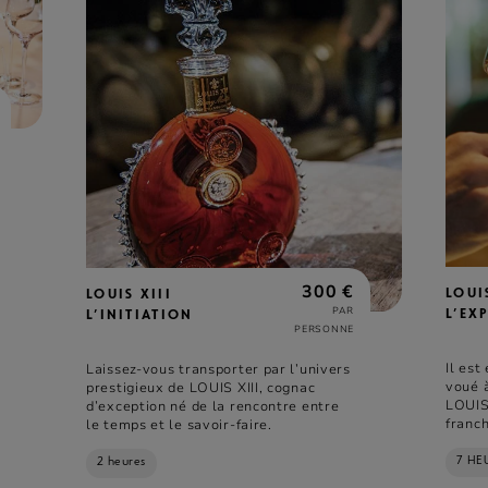
300 €
LOUI
LOUIS XIII
PAR
L’EX
L’INITIATION
PERSONNE
Il es
Laissez-vous transporter par l’univers
voué 
prestigieux de LOUIS XIII, cognac
LOUIS 
d’exception né de la rencontre entre
franch
le temps et le savoir-faire.
Grolle
7 HE
2 heures