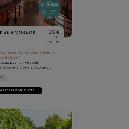
35 €
TE ANNIVERSAIRE
PAR
PERSONNE
étoiles au Guide Vert Michelin
 le détour”
quez pour un voyage
rdinaire à travers 300 ans
oire qui ont façonné la Maison
Martin. Plongez dans l’univers
res
nant de notre Maison et explorez
les de savoir-faire et de passion.
IR LES DISPONIBILITÉS