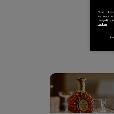
Nous utilison
sociaux et a
navigation su
cookies
Ne