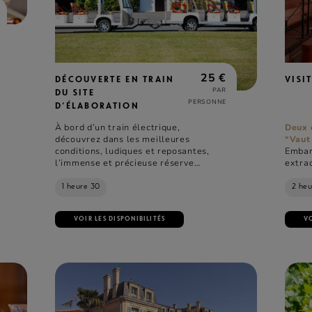
25 €
DÉCOUVERTE EN TRAIN
VISI
PAR
DU SITE
PERSONNE
D’ÉLABORATION
À bord d’un train électrique,
Deux 
découvrez dans les meilleures
“Vaut
conditions, ludiques et reposantes,
Embar
l’immense et précieuse réserve
extrao
d’eaux-de-vie de Cognac Fine
d’hist
Champagne et Grande Champagne.
Rémy 
1 heure 30
2 heu
fasci
3 sièc
VOIR LES DISPONIBILITÉS
VO