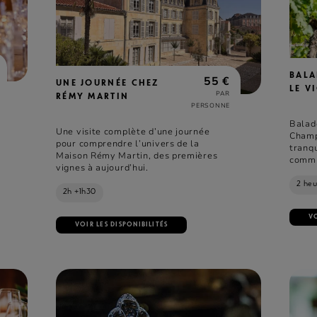
BALA
55 €
UNE JOURNÉE CHEZ
LE V
PAR
RÉMY MARTIN
PERSONNE
Balad
Une visite complète d’une journée
Champ
pour comprendre l’univers de la
tranqu
Maison Rémy Martin, des premières
commu
vignes à aujourd’hui.
campa
la pré
2 heu
2h +1h30
les D
VO
VOIR LES DISPONIBILITÉS