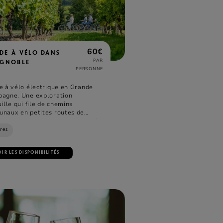
60€
DE À VÉLO DANS
PAR
IGNOBLE
PERSONNE
e à vélo électrique en Grande
agne. Une exploration
ille qui file de chemins
naux en petites routes de
gne et permet de sensibiliser à
servation de la biodiversité dans
res
omaines de la Maison.
IR LES DISPONIBILITÉS