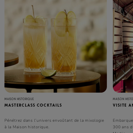
MAISON HISTORIQUE
MAISON HIST
MASTERCLASS COCKTAILS
VISITE 
Pénétrez dans l’univers envoûtant de la mixologie
Embarquez
à la Maison historique.
300 ans d