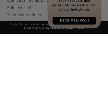
Comparez nos produits
informations exclusives
Édition limitée
et des invitations
Tous nos produits
INSCRIVEZ-VOUS
L’abus d’alcool est dangereux pour la santé, à consommer avec
COCKTAILS
modération.
www.responsibledrinking.eu
Découvrir les cocktails
Top Cocktails
Cocktails faciles
Tous nos cocktails
LES VISITES RÉMY MARTIN
Réserver une visite
Découvrez nos sites
FAQ
Contact