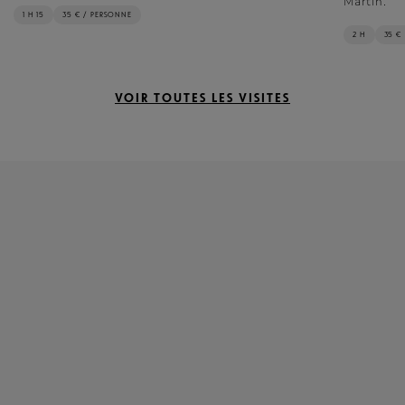
Martin.
1 H 15
35 € / PERSONNE
2 H
35 €
VOIR TOUTES LES VISITES