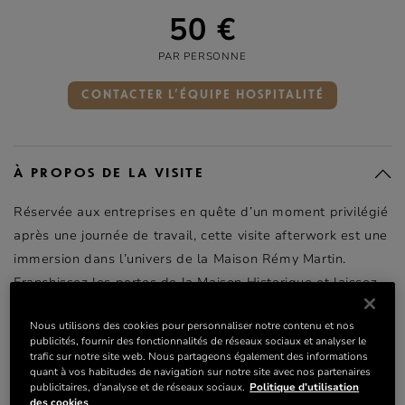
50 €
PAR PERSONNE
CONTACTER L’ÉQUIPE HOSPITALITÉ
À PROPOS DE LA VISITE
Réservée aux entreprises en quête d’un moment privilégié
après une journée de travail, cette visite afterwork est une
immersion dans l’univers de la Maison Rémy Martin.
Franchissez les portes de la Maison Historique et laissez-
vous conter trois siècles d’histoire, de savoir-faire et de
Nous utilisons des cookies pour personnaliser notre contenu et nos
passion. Vivez des expériences immersives captivantes
publicités, fournir des fonctionnalités de réseaux sociaux et analyser le
tout au long du parcours, avant de pénétrer dans le chai
trafic sur notre site web. Nous partageons également des informations
quant à vos habitudes de navigation sur notre site avec nos partenaires
de vieillissement afin d’y découvrir les secrets du
publicitaires, d'analyse et de réseaux sociaux.
Politique d’utilisation
vieillissement de nos cognacs.
des cookies