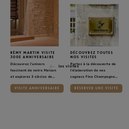
RÉMY MARTIN VISITE
DÉCOUVREZ TOUTES
300E ANNIVERSAIRE
NOS VISITES
Découvrez l’univers
Partez à la découverte de
les visites
fascinant de notre Maison
l’élaboration de nos
et explorez 3 siècles de
cognacs Fine Champagne
savoir-faire et de passion.
et du savoir-faire des
VISITE ANNIVERSAIRE
RÉSERVER UNE VISITE
hommes et des femmes de
la
Maison Rémy Martin