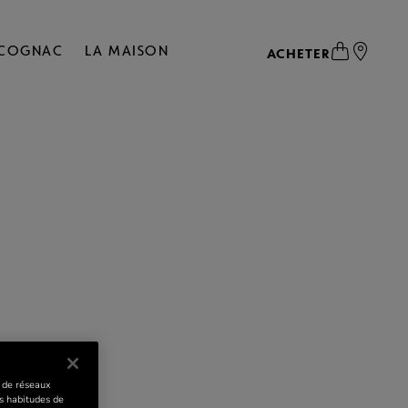
 COGNAC
LA MAISON
ACHETER
s de réseaux
s habitudes de