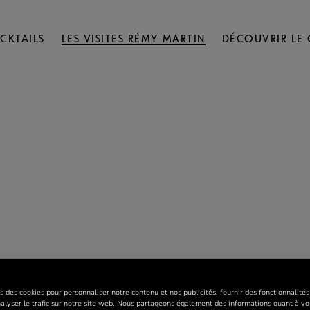
CKTAILS
LES VISITES RÉMY MARTIN
DÉCOUVRIR LE
s des cookies pour personnaliser notre contenu et nos publicités, fournir des fonctionnalité
nalyser le trafic sur notre site web. Nous partageons également des informations quant à vo