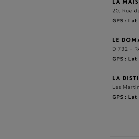
LA MAI
20, Rue d
GPS :
Lat 
LE DOM
D 732 – R
GPS :
Lat 
LA DIST
Les Marti
GPS :
Lat 