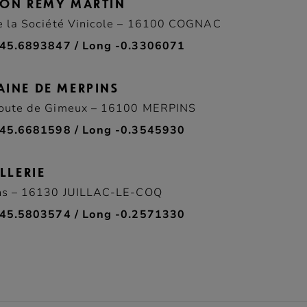
SON RÉMY MARTIN
e la Société Vinicole – 16100 COGNAC
45.6893847 / Long -0.3306071
AINE DE MERPINS
oute de Gimeux – 16100 MERPINS
45.6681598 / Long -0.3545930
ILLERIE
ns – 16130 JUILLAC-LE-COQ
45.5803574 / Long -0.2571330