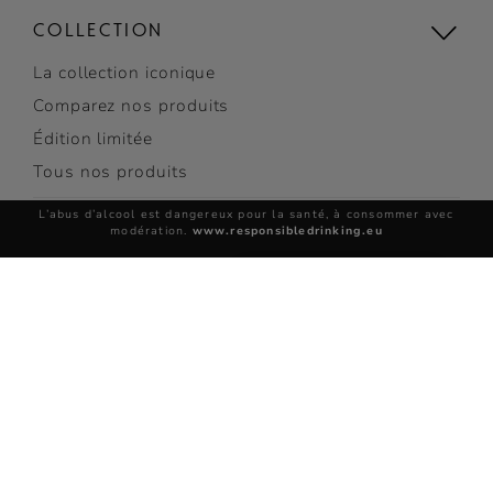
COLLECTION
La collection iconique
Comparez nos produits
Édition limitée
Tous nos produits
L’abus d’alcool est dangereux pour la santé, à consommer avec
COCKTAILS
modération.
www.responsibledrinking.eu
Découvrir les cocktails
Top Cocktails
VSOP
Cocktails faciles
ACHETER
Tous nos cocktails
INSCRIVEZ-VOUS
LES VISITES RÉMY MARTIN
pour recevoir des
informations exclusives
Réserver une visite
et des invitations
Découvrez nos sites