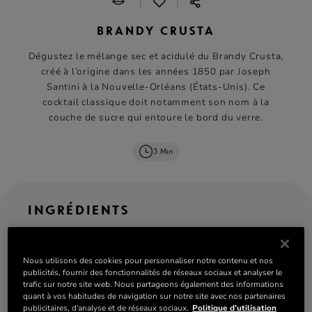
|
|
BRANDY CRUSTA
Dégustez le mélange sec et acidulé du Brandy Crusta,
créé à l’origine dans les années 1850 par Joseph
Santini à la Nouvelle-Orléans (États-Unis). Ce
cocktail classique doit notamment son nom à la
couche de sucre qui entoure le bord du verre.
3 Min
INGRÉDIENTS
ML
OZ
CL
serves: 1
Nous utilisons des cookies pour personnaliser notre contenu et nos
publicités, fournir des fonctionnalités de réseaux sociaux et analyser le
50 ml
Rémy Martin VSOP
trafic sur notre site web. Nous partageons également des informations
2 traits d’Angostura
quant à vos habitudes de navigation sur notre site avec nos partenaires
publicitaires, d'analyse et de réseaux sociaux.
Politique d’utilisation
20 ml Cointreau L’Unique