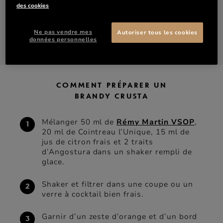
des cookies
15 ml Jus de citron de frais
Ne pas vendre mes
Autoriser tous les cookies
données personnelles
DÉCOUVRIR VSOP
ACHETER VSOP
COMMENT PRÉPARER UN
BRANDY CRUSTA
Mélanger 50 ml de
Rémy Martin VSOP
,
20 ml de Cointreau l’Unique, 15 ml de
jus de citron frais et 2 traits
d’Angostura dans un shaker rempli de
glace.
Shaker et filtrer dans une coupe ou un
verre à cocktail bien frais.
Garnir d’un zeste d’orange et d’un bord