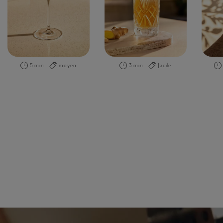
5 min
moyen
3 min
facile