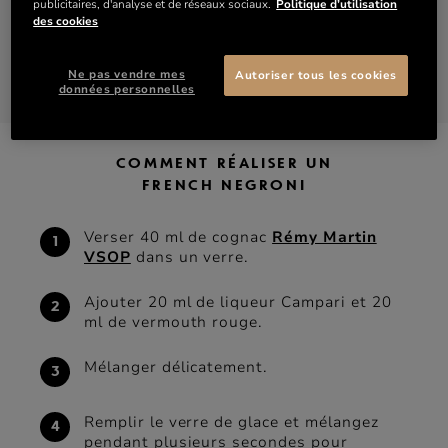
publicitaires, d'analyse et de réseaux sociaux.
Politique d’utilisation
Zest d’orange
des cookies
DÉCOUVRIR VSOP
ACHETER VSOP
Ne pas vendre mes
Autoriser tous les cookies
données personnelles
COMMENT RÉALISER UN
FRENCH NEGRONI
Verser 40 ml de cognac
Rémy Martin
VSOP
dans un verre.
Ajouter 20 ml de liqueur Campari et 20
ml de vermouth rouge.
Mélanger délicatement.
Remplir le verre de glace et mélangez
pendant plusieurs secondes pour