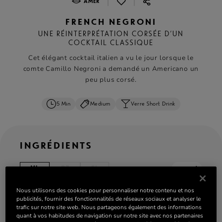
|
|
AMER
FRENCH NEGRONI
UNE RÉINTERPRÉTATION CORSÉE D’UN
COCKTAIL CLASSIQUE
Cet élégant cocktail italien a vu le jour lorsque le
comte Camillo Negroni a demandé un Americano un
peu plus corsé.
5 Min
Medium
Verre Short Drink
INGRÉDIENTS
ML
OZ
CL
serves: 1
Nous utilisons des cookies pour personnaliser notre contenu et nos
40 ml de cognac
Rémy Martin VSOP
publicités, fournir des fonctionnalités de réseaux sociaux et analyser le
20 ml de Campari
trafic sur notre site web. Nous partageons également des informations
quant à vos habitudes de navigation sur notre site avec nos partenaires
20 ml de vermouth rouge