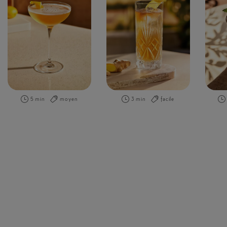
5 min
moyen
3 min
facile