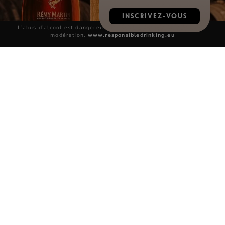
INSCRIVEZ-VOUS
L’abus d’alcool est dangereux pour la santé, à consommer avec
modération.
www.responsibledrinking.eu
UN ASSEMBLAGE UNIQUE
Pour créer la Coupe 300e Anniversaire, Baptiste
Loiseau, en véritable virtuose, a choisi d’extraire une
petite quantité d’eaux-de-vie de la Réserve
Perpétuelle en hommage à cette tradition séculaire
préservée dans les chais de la Maison. Pour créer sa
propre interprétation, il a enrichi cette oeuvre
collective de nouvelles eaux-de-vie complémentaires :
une sélection d’eaux-de-vie harmonieuses et
élégantes sourcées exclusivement en Grande
Champagne. Ce terroir prestigieux, situé en plein