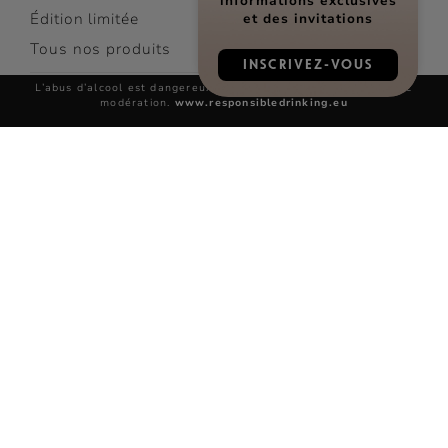
informations exclusives
Édition limitée
et des invitations
Tous nos produits
INSCRIVEZ-VOUS
L’abus d’alcool est dangereux pour la santé, à consommer avec
COCKTAILS
modération.
www.responsibledrinking.eu
Découvrir les cocktails
Top Cocktails
Cocktails faciles
Tous nos cocktails
LES VISITES RÉMY MARTIN
Réserver une visite
Découvrez nos sites
FAQ
Contact
DÉCOUVRIR LE COGNAC