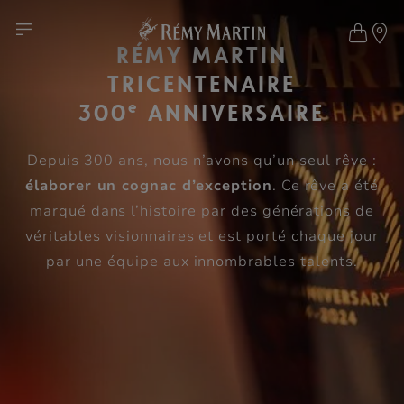
RÉMY MARTIN
TRICENTENAIRE
e
300
ANNIVERSAIRE
Depuis 300 ans, nous n’avons qu’un seul rêve :
élaborer un cognac d’exception
. Ce rêve a été
marqué dans l’histoire par des générations de
véritables visionnaires et est porté chaque jour
par une équipe aux innombrables talents.