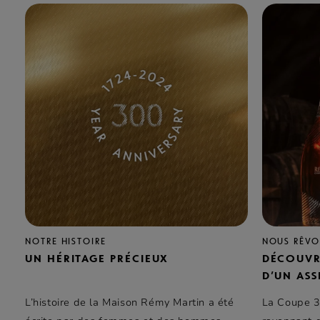
NOTRE HISTOIRE
NOUS RÊVON
UN HÉRITAGE PRÉCIEUX
DÉCOUVR
D’UN AS
L’histoire de la Maison Rémy Martin a été
La Coupe 3