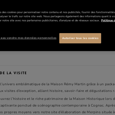
2h + 1h30
Visites
D’
s des cookies pour personnaliser notre contenu et nos publicités, fournir des fonctionnalité
nalyser le trafic sur notre site web. Nous partageons également des informations quant à vo
r notre site avec nos partenaires publicitaires, d'analyse et de réseaux sociaux.
Politique d
55 €
PAR PERSONN
 pas vendre mes données personnelles
Autoriser tous les cookies
RESERVER
DE LA VISITE
l’univers emblématique de la Maison Rémy Martin grâce à un packa
 visites d’exception, alliant histoire, savoir-faire et dégustations r
uvrez l’histoire et le riche patrimoine de la Maison Historique lors d
captivante ponctué de scénographie contemporaine à Cognac. Après
vos propres moyens vers notre site d’élaboration de Merpins située 