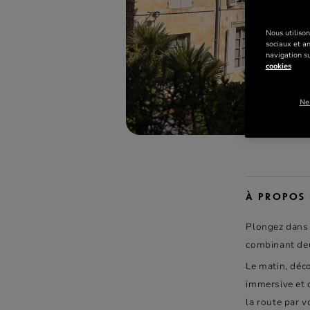
Nous utilison
sociaux et a
navigation su
cookies
Ne
À PROPOS 
Plongez dans 
combinant deux
Le matin, déco
immersive et 
la route par 