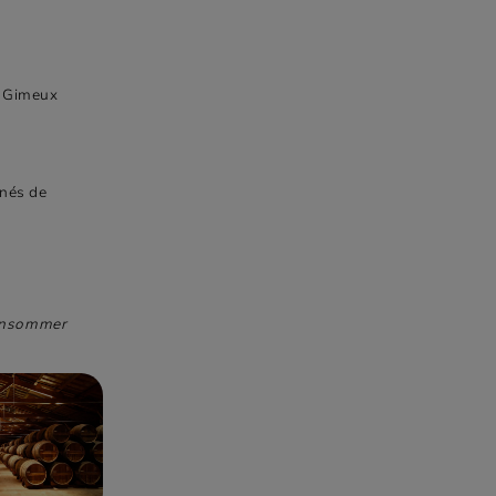
e Gimeux
nés de
consommer