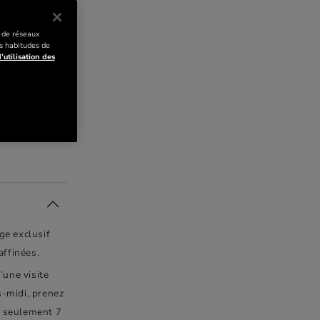
avril À Septembre
s de réseaux
s habitudes de
’utilisation des
E
ge exclusif
affinées.
’une visite
-midi, prenez
à seulement 7