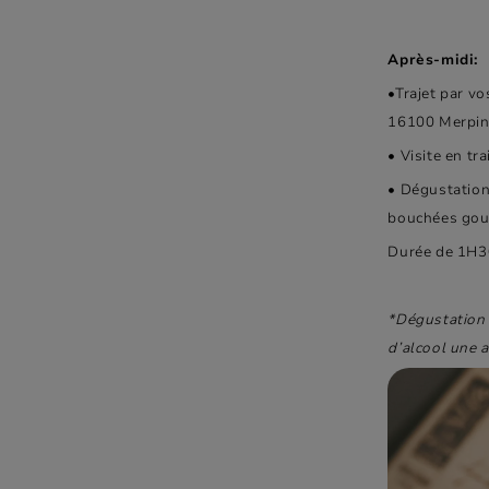
Après-midi:
•Trajet par v
16100 Merpi
• Visite en tr
• Dégustation
bouchées go
Durée de 1H3
*Dégustation 
d’alcool une 