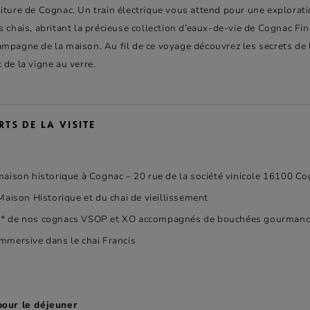
iture de Cognac. Un train électrique vous attend pour une exploratio
s chais, abritant la précieuse collection d’eaux-de-vie de Cognac 
mpagne de la maison. Au fil de ce voyage découvrez les secrets de 
de la vigne au verre.
TS DE LA VISITE
 maison historique à Cognac – 20 rue de la société vinicole 16100 C
 Maison Historique et du chai de vieillissement
n* de nos cognacs VSOP et XO accompagnés de bouchées gourman
immersive dans le chai Francis
pour le déjeuner