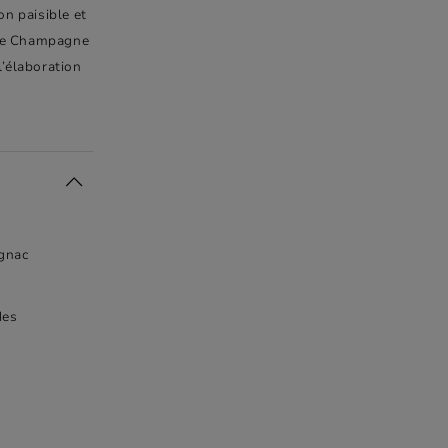
n paisible et
Fine Champagne
l’élaboration
ognac
des