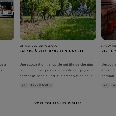
DISTILLERIE DE JUILLAC LE COQ
MAISON HI
BALADE À VÉLO DANS LE VIGNOBLE
VISITE
ge à
Une exploration tranquille qui file de chemins
Découvre
os
communaux en petites routes de campagne et
et explor
permet de sensibiliser à la préservation de la
passion.
biodiversité dans les Domaines de la Maison.
2 H
60 € / PERSONNE
2 H
35
VOIR TOUTES LES VISITES